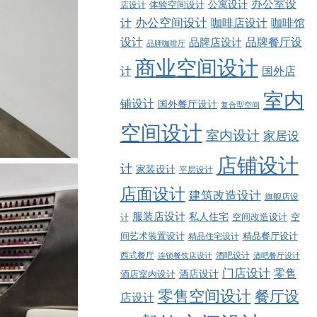
办公室设
公寓设计
店设计
体验空间设计
计
办公空间设计
咖啡店设计
咖啡馆
品牌餐厅设
设计
品牌店设计
品牌咖啡厅
商业空间设计
计
国外店
室内
铺设计
国外餐厅设计
复合型空间
空间设计
室内设计
家居设
店铺设计
计
家装设计
平层设计
店面设计
建筑改造设计
旗舰店设
服装店设计
私人住宅
空间改造设计
空
计
精品餐厅设计
间艺术装置设计
精品住宅设计
西式餐厅
酒吧设计
酒吧餐厅设计
连锁餐饮店设计
门店设计
零售
酒店设计
酒店室内设计
零售空间设计
餐厅设
店设计