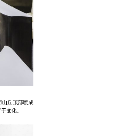
而山丘顶部喷成
富于变化。