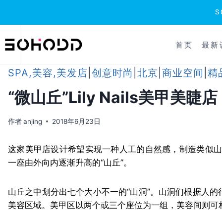
跳
到
首页
最新
内
容
SPA,美容,美发店
|
创意时尚
|
北京
|
商业空间
|
精
“微山丘”Lily Nails美甲美睫店
作者
anjing
2018年6月23日
这家美甲店设计希望实现一种人工的自然感，制造类似山
一座由外向内逐渐升高的“山丘”。
山丘之中划分出七个大小不一的“山洞”。山洞们根据人
美容区域。美甲区以两个或三个座位为一组，美容间则可