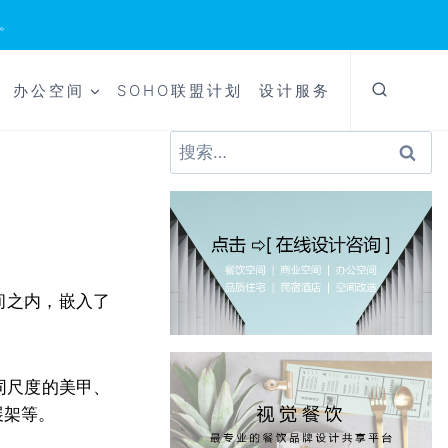
。
办公空间
SOHO联盟计划
设计服务
搜
索：
间之内，嵌入了
同尺度的美甲、
展架等。