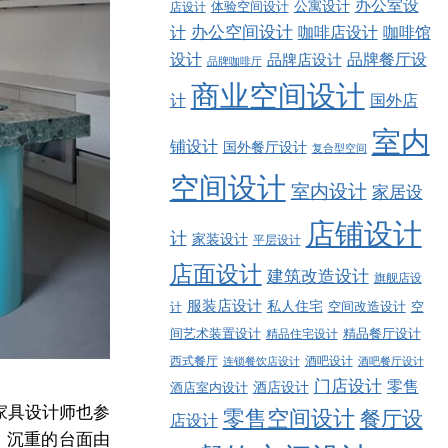
办公室设
公寓设计
店设计
体验空间设计
计
办公空间设计
咖啡店设计
咖啡馆
品牌餐厅设
设计
品牌店设计
品牌咖啡厅
商业空间设计
计
国外店
室内
铺设计
国外餐厅设计
复合型空间
空间设计
室内设计
家居设
店铺设计
计
家装设计
平层设计
店面设计
建筑改造设计
旗舰店设
服装店设计
私人住宅
空间改造设计
空
计
精品餐厅设计
间艺术装置设计
精品住宅设计
西式餐厅
酒吧设计
酒吧餐厅设计
连锁餐饮店设计
门店设计
零售
酒店设计
酒店室内设计
家具设计师也参
零售空间设计
餐厅设
店设计
；沉重的台面由