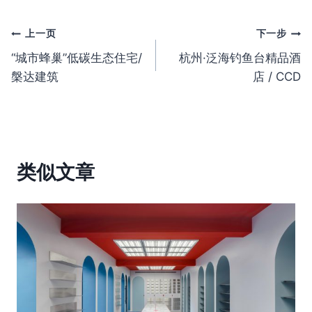
文
上一页
下一步
“城市蜂巢”低碳生态住宅/
杭州·泛海钓鱼台精品酒
章
槃达建筑
店 / CCD
导
航
类似文章