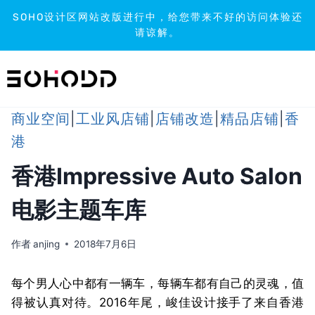
SOHO设计区网站改版进行中，给您带来不好的访问体验还
请谅解。
跳
到
内
容
商业空间
|
工业风店铺
|
店铺改造
|
精品店铺
|
香
港
香港Impressive Auto Salon
电影主题车库
作者
anjing
2018年7月6日
每个男人心中都有一辆车，每辆车都有自己的灵魂，值
得被认真对待。2016年尾，峻佳设计接手了来自香港