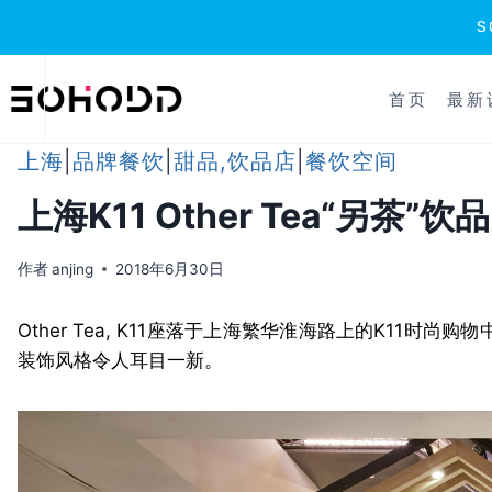
跳
到
首页
最新
内
容
上海
|
品牌餐饮
|
甜品,饮品店
|
餐饮空间
上海K11 Other Tea“另茶”饮
作者
anjing
2018年6月30日
Other Tea, K11座落于上海繁华淮海路上的K11
装饰风格令人耳目一新。