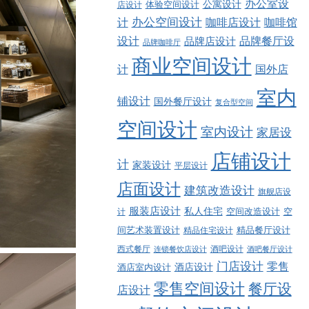
办公室设
公寓设计
店设计
体验空间设计
计
办公空间设计
咖啡店设计
咖啡馆
品牌餐厅设
设计
品牌店设计
品牌咖啡厅
商业空间设计
计
国外店
室内
铺设计
国外餐厅设计
复合型空间
空间设计
室内设计
家居设
店铺设计
计
家装设计
平层设计
店面设计
建筑改造设计
旗舰店设
服装店设计
私人住宅
空间改造设计
空
计
精品餐厅设计
间艺术装置设计
精品住宅设计
西式餐厅
酒吧设计
酒吧餐厅设计
连锁餐饮店设计
门店设计
零售
酒店设计
酒店室内设计
零售空间设计
餐厅设
店设计