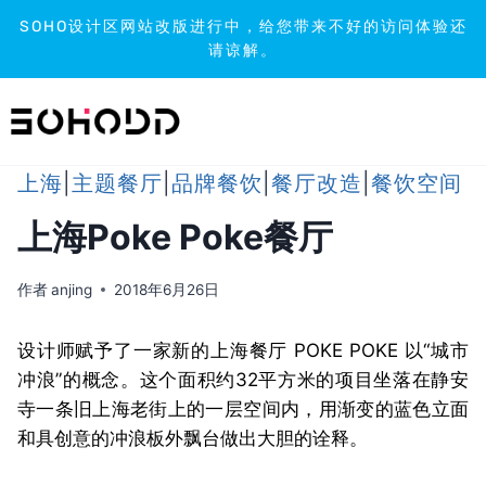
SOHO设计区网站改版进行中，给您带来不好的访问体验还
请谅解。
跳
到
内
容
上海
|
主题餐厅
|
品牌餐饮
|
餐厅改造
|
餐饮空间
上海Poke Poke餐厅
作者
anjing
2018年6月26日
设计师赋予了一家新的上海餐厅 POKE POKE 以“城市
冲浪”的概念。这个面积约32平方米的项目坐落在静安
寺一条旧上海老街上的一层空间内，用渐变的蓝色立面
和具创意的冲浪板外飘台做出大胆的诠释。