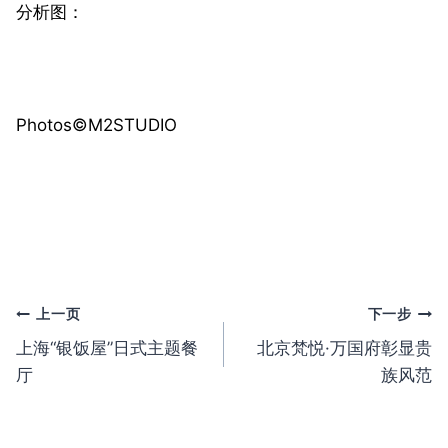
分析图：
Photos©️M2STUDIO
文
上一页
下一步
上海“银饭屋”日式主题餐
北京梵悦·万国府彰显贵
章
厅
族风范
导
航