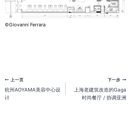
©️
Giovanni Ferrara
文
上一页
下一步
杭州AOYAMA美容中心设
上海老建筑改造的Gaga
章
计
时尚餐厅 / 协调亚洲
导
航