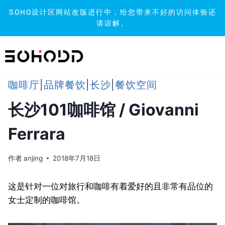
SOHO设计区网站改版进行中，给您带来不好的访问体验还
请谅解。
跳
到
内
容
咖啡厅
|
品牌餐饮
|
长沙
|
餐饮空间
长沙101咖啡馆 / Giovanni
Ferrara
作者
anjing
2018年7月18日
这是针对一位对旅行和咖啡有着爱好的且非常有品位的
女士定制的咖啡馆。