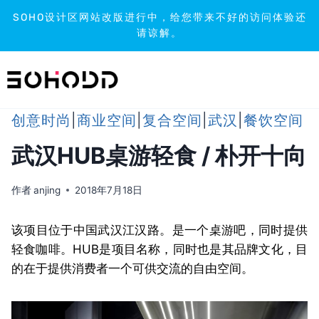
SOHO设计区网站改版进行中，给您带来不好的访问体验还
请谅解。
跳
到
内
容
创意时尚
|
商业空间
|
复合空间
|
武汉
|
餐饮空间
武汉HUB桌游轻食 / 朴开十向
作者
anjing
2018年7月18日
该项目位于中国武汉江汉路。是一个桌游吧，同时提供
轻食咖啡。HUB是项目名称，同时也是其品牌文化，目
的在于提供消费者一个可供交流的自由空间。