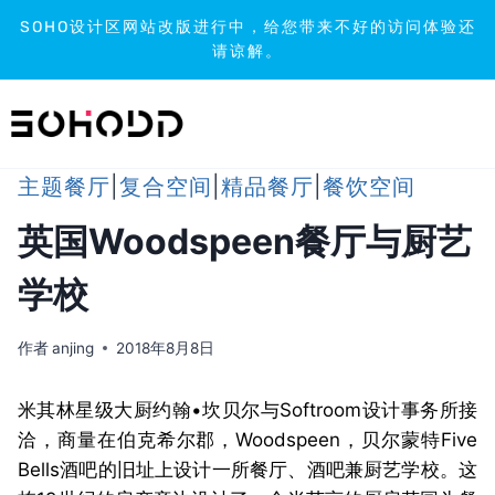
SOHO设计区网站改版进行中，给您带来不好的访问体验还
请谅解。
跳
到
内
容
主题餐厅
|
复合空间
|
精品餐厅
|
餐饮空间
英国Woodspeen餐厅与厨艺
学校
作者
anjing
2018年8月8日
米其林星级大厨约翰•坎贝尔与Softroom设计事务所接
洽，商量在伯克希尔郡，Woodspeen，贝尔蒙特Five
Bells酒吧的旧址上设计一所餐厅、酒吧兼厨艺学校。这