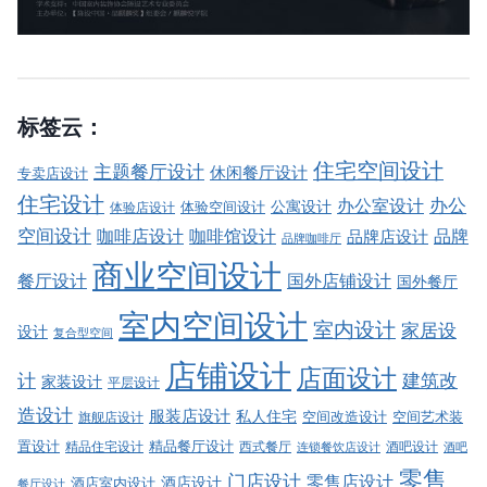
标签云：
住宅空间设计
主题餐厅设计
休闲餐厅设计
专卖店设计
住宅设计
办公室设计
办公
公寓设计
体验店设计
体验空间设计
空间设计
品牌
咖啡店设计
咖啡馆设计
品牌店设计
品牌咖啡厅
商业空间设计
餐厅设计
国外店铺设计
国外餐厅
室内空间设计
室内设计
家居设
设计
复合型空间
店铺设计
店面设计
建筑改
计
家装设计
平层设计
造设计
服装店设计
私人住宅
空间改造设计
空间艺术装
旗舰店设计
精品餐厅设计
置设计
西式餐厅
酒吧设计
精品住宅设计
酒吧
连锁餐饮店设计
零售
门店设计
零售店设计
酒店设计
酒店室内设计
餐厅设计