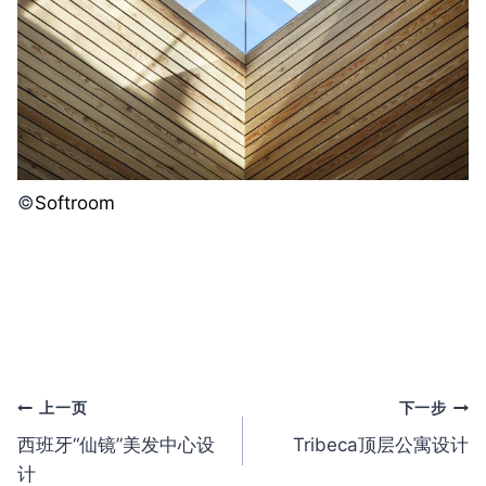
©️
Softroom
文
上一页
下一步
西班牙“仙镜”美发中心设
Tribeca顶层公寓设计
章
计