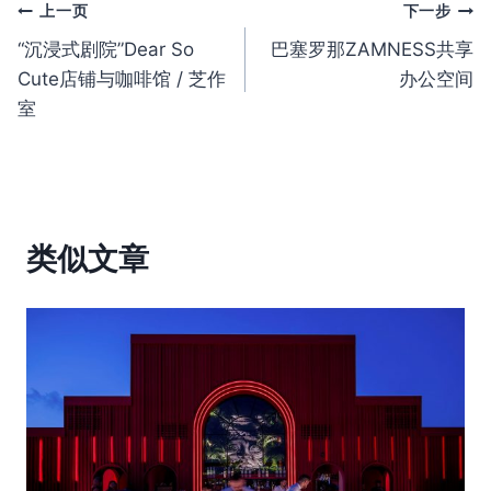
文
上一页
下一步
“沉浸式剧院”Dear So
巴塞罗那ZAMNESS共享
章
Cute店铺与咖啡馆 / 芝作
办公空间
导
室
航
类似文章