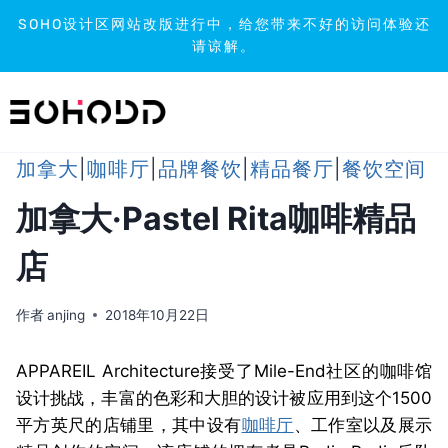
SOHO设计区网站改版进行中，给您带来不好的访问体验还
请谅解。
跳
到
内
容
加拿大
|
咖啡厅
|
品牌餐饮
|
精品餐厅
|
餐饮空间
加拿大·Pastel Rita咖啡精品
店
作者
anjing
2018年10月22日
APPAREIL Architecture接受了Mile-End社区的咖啡馆
设计挑战，丰富的色彩和大胆的设计被应用到这个1500
平方英尺的店铺里，其中设有
咖啡厅
、工作室以及展示