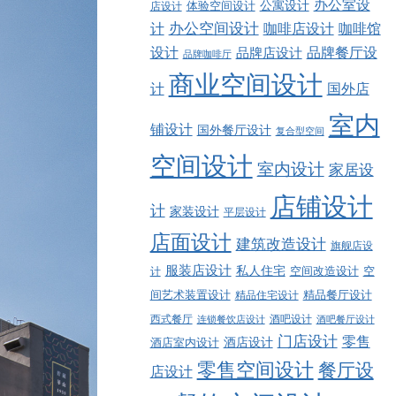
办公室设
公寓设计
店设计
体验空间设计
计
办公空间设计
咖啡店设计
咖啡馆
品牌餐厅设
设计
品牌店设计
品牌咖啡厅
商业空间设计
计
国外店
室内
铺设计
国外餐厅设计
复合型空间
空间设计
室内设计
家居设
店铺设计
计
家装设计
平层设计
店面设计
建筑改造设计
旗舰店设
服装店设计
私人住宅
空间改造设计
空
计
精品餐厅设计
间艺术装置设计
精品住宅设计
西式餐厅
酒吧设计
酒吧餐厅设计
连锁餐饮店设计
门店设计
零售
酒店设计
酒店室内设计
零售空间设计
餐厅设
店设计