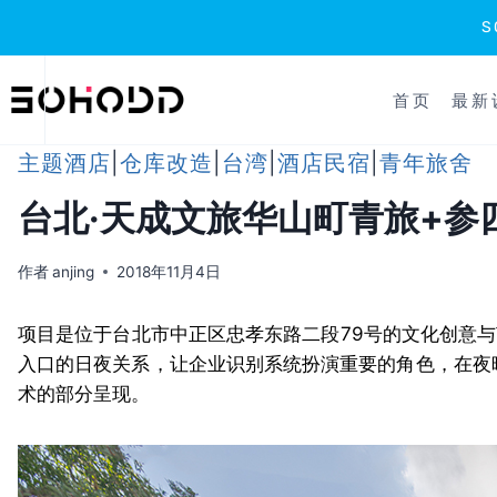
跳
到
首页
最新
内
容
主题酒店
|
仓库改造
|
台湾
|
酒店民宿
|
青年旅舍
台北·天成文旅华山町青旅+参
作者
anjing
2018年11月4日
项目是位于台北市中正区忠孝东路二段79号的文化创意
入口的日夜关系，让企业识别系统扮演重要的角色，在夜
术的部分呈现。