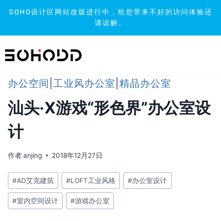
SOHO设计区网站改版进行中，给您带来不好的访问体验还
请谅解。
跳
到
内
容
办公空间
|
工业风办公室
|
精品办公室
汕头·X游戏“形色界”办公室设
计
作者
anjing
2018年12月27日
文
#
AD艾克建筑
#
LOFT工业风格
#
办公室设计
章
#
室内空间设计
#
游戏办公室
标
签：