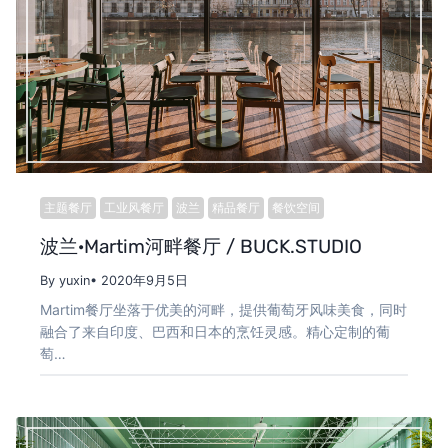
主题餐厅
工业风餐厅
波兰
精品餐厅
餐饮空间
波兰·Martim河畔餐厅 / BUCK.STUDIO
By yuxin
• 2020年9月5日
Martim餐厅坐落于优美的河畔，提供葡萄牙风味美食，同时
融合了来自印度、巴西和日本的烹饪灵感。精心定制的葡
萄…