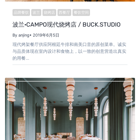
品牌餐饮
波兰
烧烤店
西餐厅
餐饮空间
波兰·CAMPO现代烧烤店 / BUCK.STUDIO
By anjing
• 2019年6月5日
现代烤架餐厅供应阿根廷牛排和南美口音的原创菜单。诚实
与品质体现在室内设计和食物上，以一致的创意营造出真实
的用餐…