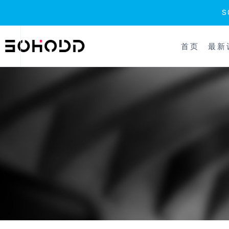
跳
到
首页
最新
内
容