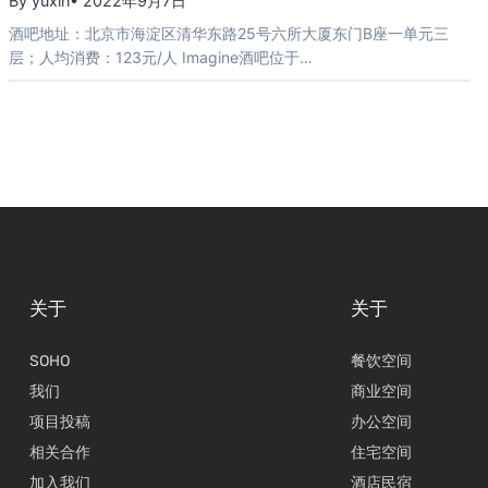
By yuxin
• 2022年9月7日
酒吧地址：北京市海淀区清华东路25号六所大厦东门B座一单元三
层；人均消费：123元/人 Imagine酒吧位于…
关于
关于
SOHO
餐饮空间
我们
商业空间
项目投稿
办公空间
相关合作
住宅空间
加入我们
酒店民宿