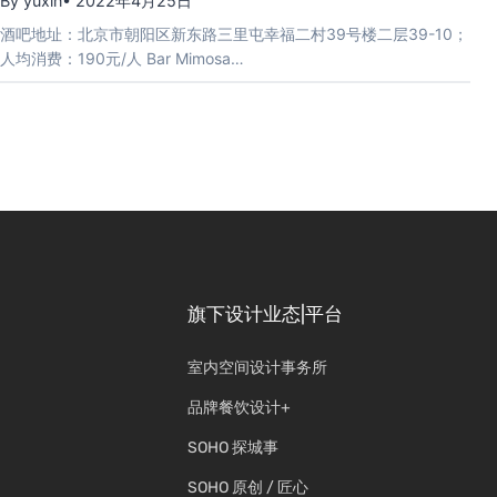
By yuxin
• 2022年4月25日
酒吧地址：北京市朝阳区新东路三里屯幸福二村39号楼二层39-10；
人均消费：190元/人 Bar Mimosa…
旗下设计业态|平台
室内空间设计事务所
品牌餐饮设计+
SOHO 探城事
SOHO 原创 / 匠心