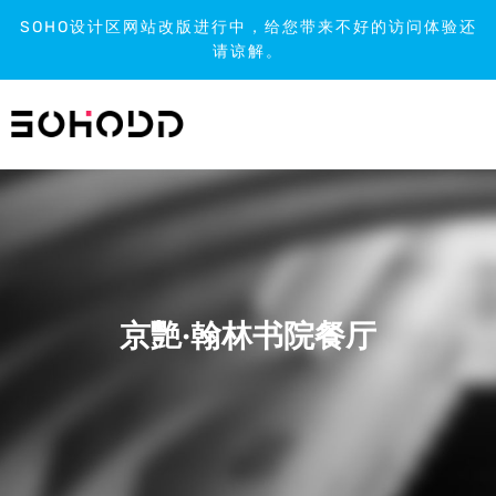
SOHO设计区网站改版进行中，给您带来不好的访问体验还
请谅解。
跳
到
内
容
京艷·翰林书院餐厅