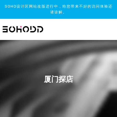
SOHO设计区网站改版进行中，给您带来不好的访问体验还
请谅解。
跳
到
内
容
厦门探店