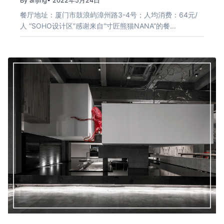
By anjing
• 2022年5月24日
餐厅地址：厦门市鼓浪屿漳州路3-4号；人均消费：64元/
人 “SOHO设计区”感谢来自“寸匠熊猫NANA”的餐…