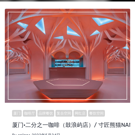
厦门
咖啡厅
品牌餐饮
复合空间
网红店
餐饮空间
厦门·二分之一咖啡（鼓浪屿店）/ 寸匠熊猫NAN