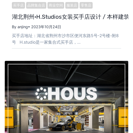
买手店
品牌集合店
商业空间
服装店
零售店
湖北荆州·H.Studios女装买手店设计 / 本样建筑
By anjing
• 2023年10月24日
买手店地址：湖北省荆州市沙市区便河东路5号-2号楼-附8
号 H.studio是一家集合式买手店，…