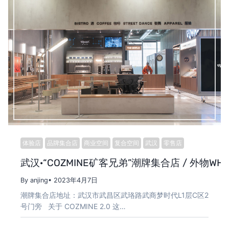
体验店
品牌集合店
商业空间
复合空间
武汉
零售店
武汉·“COZMINE矿客兄弟”潮牌集合店 / 外物WHY
By anjing
• 2023年4月7日
潮牌集合店地址：武汉市武昌区武珞路武商梦时代L1层C区2
号门旁 关于 COZMINE 2.0 这…