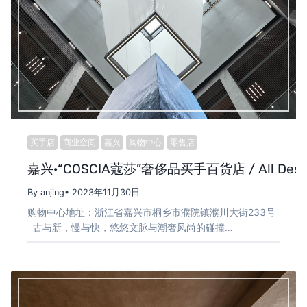
买手店
商业空间
嘉兴
购物中心
零售店
嘉兴·“COSCIA蔻莎”奢侈品买手百货店 / All Design
By anjing
• 2023年11月30日
购物中心地址：浙江省嘉兴市桐乡市濮院镇濮川大街233号
古与新，慢与快，悠悠文脉与潮奢风尚的碰撞…