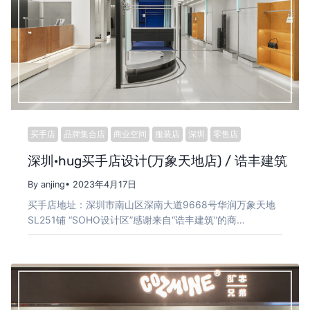
买手店
品牌集合店
商业空间
服装店
深圳
零售店
深圳·hug买手店设计(万象天地店) / 诰丰建筑
By anjing
• 2023年4月17日
买手店地址：深圳市南山区深南大道9668号华润万象天地
SL251铺 “SOHO设计区”感谢来自“诰丰建筑”的商…