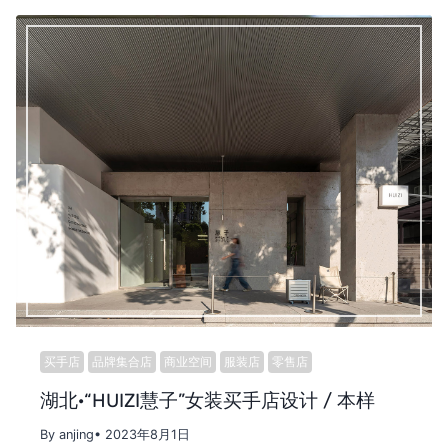
买手店
品牌集合店
商业空间
服装店
零售店
湖北·“HUIZI慧子”女装买手店设计 / 本样
By anjing
• 2023年8月1日