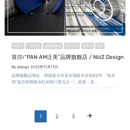
体验店
厂房改造
品牌旗舰店
商业空间
零售店
首尔
首尔·“PAN AM泛美”品牌旗舰店 / NiiiZ Design L
By anjing
• 2022年11月11日
品牌旗舰店地址：韩国首尔市圣水洞延木庄街89号 “圣水
洞”是目前韩国当红的热门景点之一。此前，圣…
Posts
1
2
3
navigation