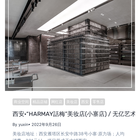
商业空间
精品店铺
网红店
美妆店
西安
零售店
西安·“HARMAY話梅”美妆店(小寨店) / 无亿艺术
By yuxin
• 2022年9月26日
美妆店地址：西安雁塔区长安中路38号小寨·原力场；人均