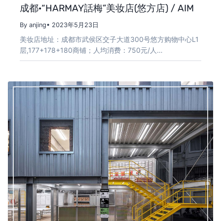
成都·“HARMAY話梅”美妆店(悠方店) / AIM
By anjing
• 2023年5月23日
美妆店地址：成都市武侯区交子大道300号悠方购物中心L1
层,177+178+180商铺；人均消费：750元/人…