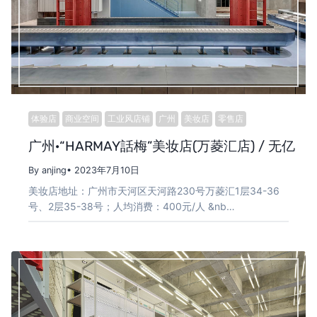
体验店
商业空间
工业风店铺
广州
美妆店
零售店
广州·“HARMAY話梅”美妆店(万菱汇店) / 无亿
By anjing
• 2023年7月10日
美妆店地址：广州市天河区天河路230号万菱汇1层34-36
号、2层35-38号；人均消费：400元/人 &nb…