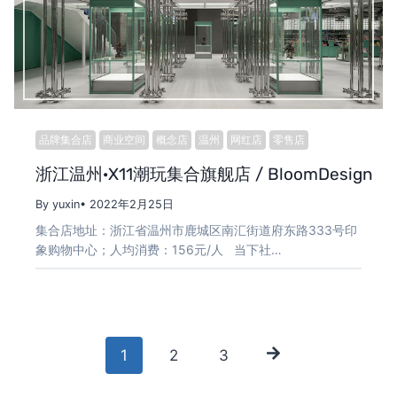
品牌集合店
商业空间
概念店
温州
网红店
零售店
浙江温州·X11潮玩集合旗舰店 / BloomDesign
By yuxin
• 2022年2月25日
集合店地址：浙江省温州市鹿城区南汇街道府东路333号印
象购物中心；人均消费：156元/人 当下社…
Posts
1
2
3
navigation