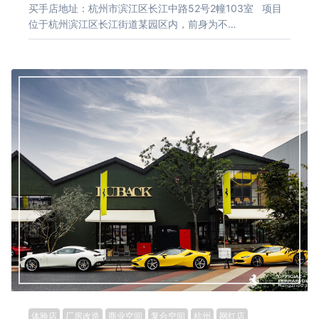
买手店地址：杭州市滨江区长江中路52号2幢103室 项目
位于杭州滨江区长江街道某园区内，前身为不…
体验店
厂房改造
商业空间
复合空间
杭州
网红店