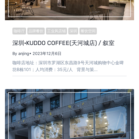
咖啡厅
品牌餐饮
工业风店铺
深圳
餐饮空间
深圳·KUDDO COFFEE(天河城店) / 叙室
By anjing
• 2023年12月6日
咖啡店地址：深圳市罗湖区东昌路9号天河城购物中心金啤
坊B栋101；人均消费：35元/人 背景与策…