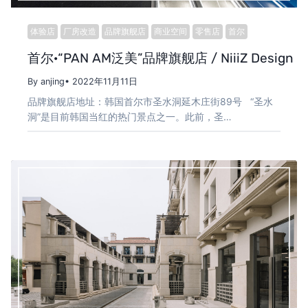
体验店
厂房改造
品牌旗舰店
商业空间
零售店
首尔
首尔·“PAN AM泛美”品牌旗舰店 / NiiiZ Design L
By anjing
• 2022年11月11日
品牌旗舰店地址：韩国首尔市圣水洞延木庄街89号 “圣水
洞”是目前韩国当红的热门景点之一。此前，圣…