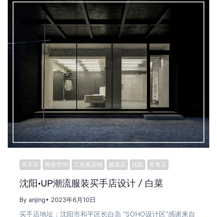
买手店
商业空间
工业风店铺
服装店
沈阳
零售店
沈阳·UP潮流服装买手店设计 / 白菜
By anjing
• 2023年6月10日
买手店地址：沈阳市和平区长白岛 “SOHO设计区”感谢来自