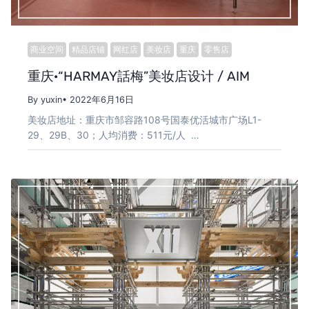
商业空间
精品店铺
网红店
美妆店
重庆
零售店
重庆·“HARMAY話梅”美妆店设计 / AIM
By yuxin
• 2022年6月16日
美妆店地址：重庆市邹容路108号国泰优活城市广场L1-
29、29B、30；人均消费：511元/人 …