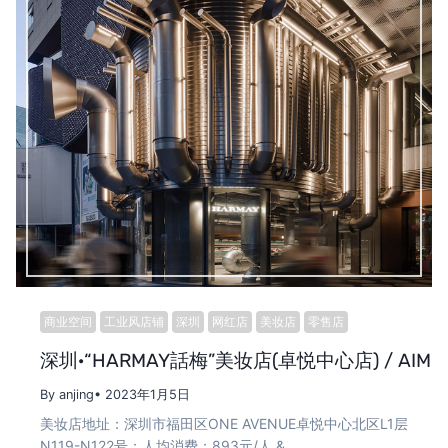
商业空间
工业风店铺
深圳
网红店
美妆店
零售店
深圳·“HARMAY話梅”美妆店(卓悦中心店) / AIM
By anjing
• 2023年1月5日
美妆店地址：深圳市福田区ONE AVENUE卓悦中心北区L1层
N119-N122号；人均消费：893元/人 &…