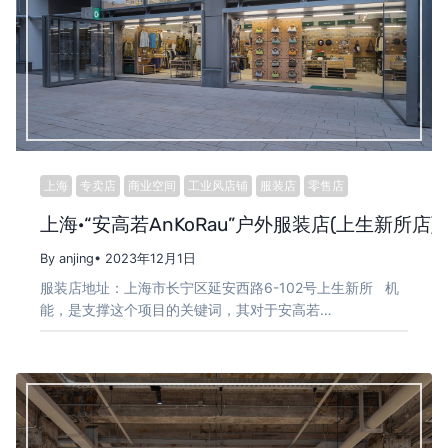
上海
专卖店
商业空间
工业风店铺
服装店
零售店
上海·“安高若AnKoRau”户外服装店(上生新所店) 
By anjing
• 2023年12月1日
服装店地址：上海市长宁区延安西路6-102号上生新所 机
能，是支撑这个项目的关键词，其对于安高若…