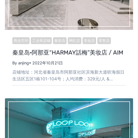
商业空间
工业风店铺
秦皇岛
网红店
美妆店
零售店
秦皇岛·阿那亚“HARMAY話梅”美妆店 / AIM
By anjing
• 2022年10月21日
店铺地址：河北省秦皇岛市阿那亚社区滨海新大道听海假日
生活区五区1栋101-104号；人均消费：329元/人 &…