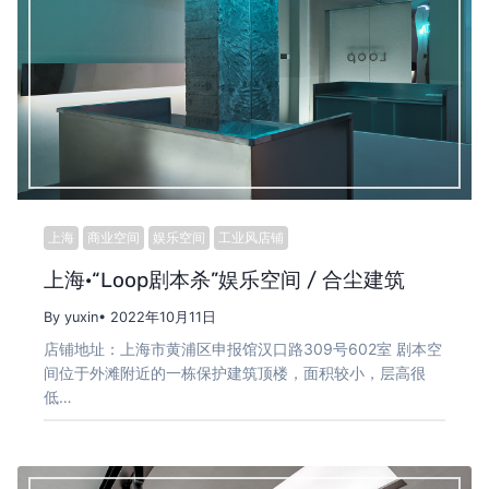
上海
商业空间
娱乐空间
工业风店铺
上海·“Loop剧本杀”娱乐空间 / 合尘建筑
By yuxin
• 2022年10月11日
店铺地址：上海市黄浦区申报馆汉口路309号602室 剧本空
间位于外滩附近的一栋保护建筑顶楼，面积较小，层高很
低…