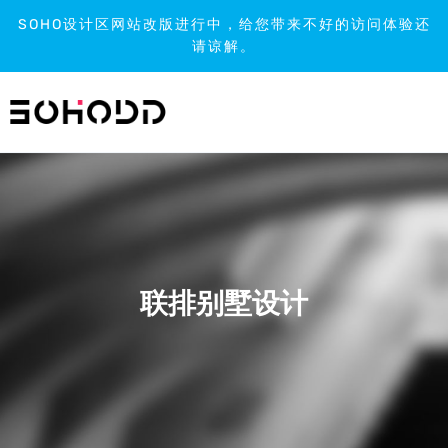
SOHO设计区网站改版进行中，给您带来不好的访问体验还
请谅解。
跳
到
内
容
联排别墅设计