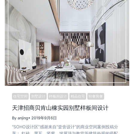
住宅空间
别墅设计
样板间设计
精品住宅
轻奢简奢
天津招商贝肯山橡实园别墅样板间设计
By anjing
• 2019年9月6日
“SOHO设计区”感谢来自“壹舍设计”的商业空间案例投稿分
享： 红砖、黑瓦、竖窗、坡屋顶与教堂等建筑外观的搭配…