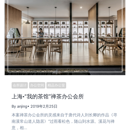
会所设计
办公空间
精品办公室
上海·“我的茶馆”禅茶办公会所
By anjing
• 2019年2月25日
本案禅茶办公会所的灵感来自于唐代诗人刘长卿的作品《寻
南溪常山道人隐居》“过雨看松色，随山到水源。溪花与禅
意，相…