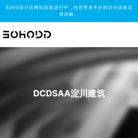
SOHO设计区网站改版进行中，给您带来不好的访问体验还
请谅解。
跳
到
内
容
DCDSAA淀川建筑