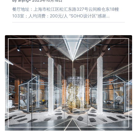
By anjing
• 2023年10月18日
餐厅地址：上海市松江区松汇东路327号云间粮仓东18幢
103室；人均消费：200元/人 “SOHO设计区”感谢…