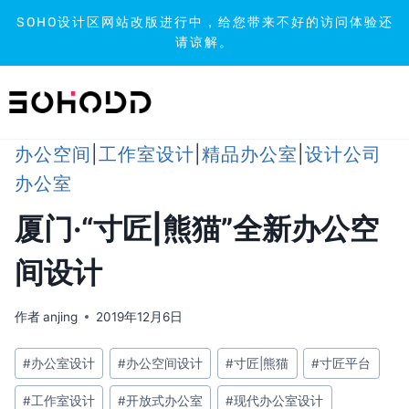
SOHO设计区网站改版进行中，给您带来不好的访问体验还
请谅解。
跳
到
内
容
办公空间
|
工作室设计
|
精品办公室
|
设计公司
办公室
厦门·“寸匠|熊猫”全新办公空
间设计
作者
anjing
2019年12月6日
文
#
办公室设计
#
办公空间设计
#
寸匠|熊猫
#
寸匠平台
章
#
工作室设计
#
开放式办公室
#
现代办公室设计
标