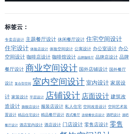
标签云：
住宅空间设计
主题餐厅设计
休闲餐厅设计
专卖店设计
住宅设计
办公室设计
办公
公寓设计
体验店设计
体验空间设计
空间设计
品牌
咖啡店设计
咖啡馆设计
品牌店设计
品牌咖啡厅
商业空间设计
餐厅设计
国外店铺设计
国外餐厅
室内空间设计
室内设计
家居设
设计
复合型空间
店铺设计
店面设计
建筑改
计
家装设计
平层设计
造设计
服装店设计
私人住宅
空间改造设计
空间艺术装
旗舰店设计
精品餐厅设计
置设计
西式餐厅
酒吧设计
精品住宅设计
酒吧
连锁餐饮店设计
零售
门店设计
零售店设计
酒店设计
酒店室内设计
餐厅设计