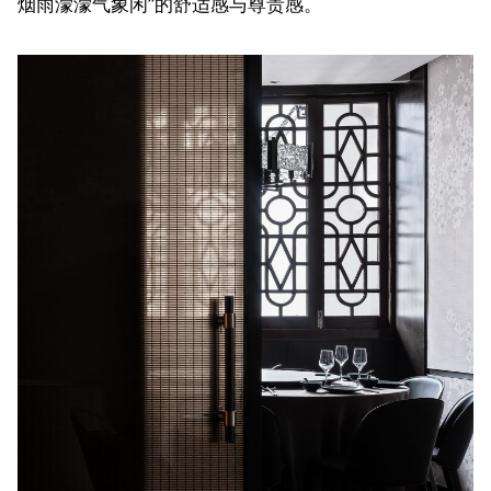
烟雨濛濛气象闲”的舒适感与尊贵感。