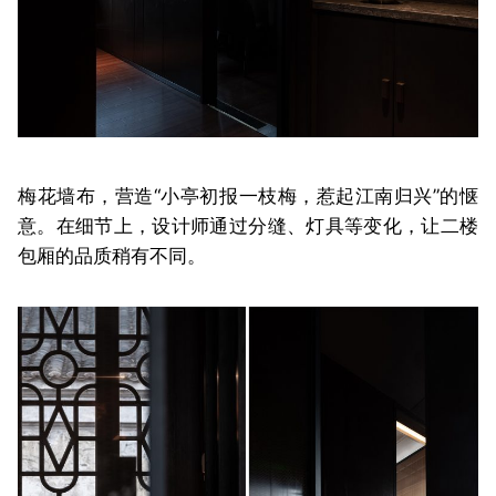
梅花墙布，营造“小亭初报一枝梅，惹起江南归兴”的惬
意。在细节上，设计师通过分缝、灯具等变化，让二楼
包厢的品质稍有不同。