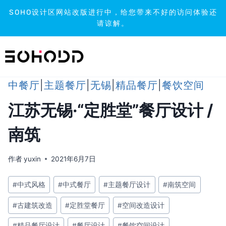
SOHO设计区网站改版进行中，给您带来不好的访问体验还
请谅解。
跳
到
内
容
中餐厅
|
主题餐厅
|
无锡
|
精品餐厅
|
餐饮空间
江苏无锡·“定胜堂”餐厅设计 /
南筑
作者
yuxin
2021年6月7日
文
#
中式风格
#
中式餐厅
#
主题餐厅设计
#
南筑空间
章
#
古建筑改造
#
定胜堂餐厅
#
空间改造设计
标
签：
#
精品餐厅设计
#
餐厅设计
#
餐饮空间设计