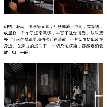
刺绣、花鸟、国画等元素，巧妙地藏于空间，或隐约，
或层叠，升华了江南意境，丰富了视觉感受。放眼望
去，江南的飘逸灵动仿佛近在眼前，一片烟雨恰似就在
身边。在朦胧的浸润下，一切杂念烦恼，都能烟消云
散，归于平静。