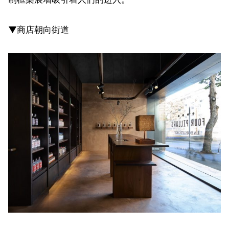
▼商店朝向街道