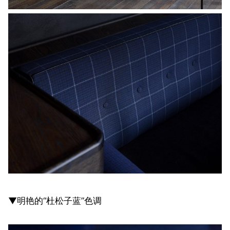
▼明艳的“杜松子蓝”色调