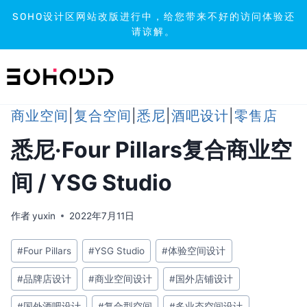
SOHO设计区网站改版进行中，给您带来不好的访问体验还
请谅解。
跳
到
内
容
商业空间
|
复合空间
|
悉尼
|
酒吧设计
|
零售店
悉尼·Four Pillars复合商业空
间 / YSG Studio
作者
yuxin
2022年7月11日
文
#
Four Pillars
#
YSG Studio
#
体验空间设计
章
#
品牌店设计
#
商业空间设计
#
国外店铺设计
标
签：
#
国外酒吧设计
#
复合型空间
#
多业态空间设计