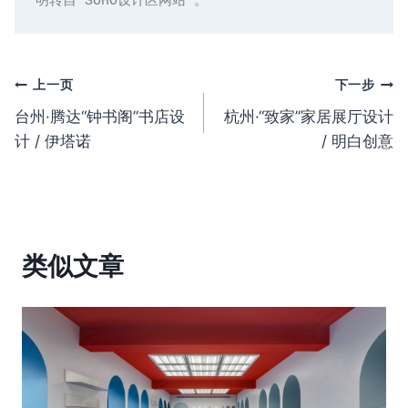
明转自“SOHO设计区网站”。
文
上一页
下一步
台州·腾达“钟书阁”书店设
杭州·“致家”家居展厅设计
章
计 / 伊塔诺
/ 明白创意
导
航
类似文章