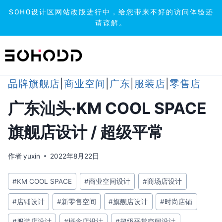
SOHO设计区网站改版进行中，给您带来不好的访问体验还
请谅解。
跳
到
内
容
品牌旗舰店
|
商业空间
|
广东
|
服装店
|
零售店
广东汕头·KM COOL SPACE
旗舰店设计 / 超级平常
作者
yuxin
2022年8月22日
文
#
KM COOL SPACE
#
商业空间设计
#
商场店设计
章
#
店铺设计
#
新零售空间
#
旗舰店设计
#
时尚店铺
标
签：
#
服装店设计
#
概念店设计
#
超级平常空间设计