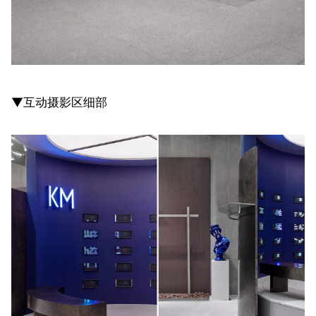
▼互动摄影区细部