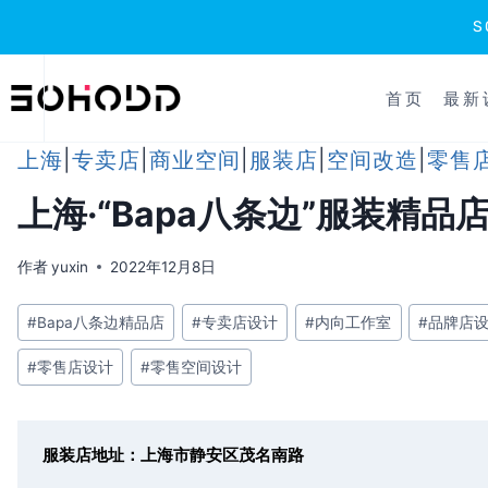
跳
到
首页
最新
内
容
上海
|
专卖店
|
商业空间
|
服装店
|
空间改造
|
零售
上海·“Bapa八条边”服装精品店
作者
yuxin
2022年12月8日
文
#
Bapa八条边精品店
#
专卖店设计
#
内向工作室
#
品牌店
章
#
零售店设计
#
零售空间设计
标
签：
服装店地址：上海市静安区茂名南路
