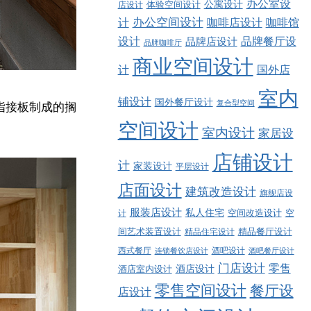
办公室设
公寓设计
店设计
体验空间设计
计
办公空间设计
咖啡店设计
咖啡馆
品牌餐厅设
设计
品牌店设计
品牌咖啡厅
商业空间设计
计
国外店
室内
铺设计
国外餐厅设计
复合型空间
指接板制成的搁
空间设计
室内设计
家居设
店铺设计
计
家装设计
平层设计
店面设计
建筑改造设计
旗舰店设
服装店设计
私人住宅
空间改造设计
空
计
精品餐厅设计
间艺术装置设计
精品住宅设计
西式餐厅
酒吧设计
酒吧餐厅设计
连锁餐饮店设计
门店设计
零售
酒店设计
酒店室内设计
零售空间设计
餐厅设
店设计