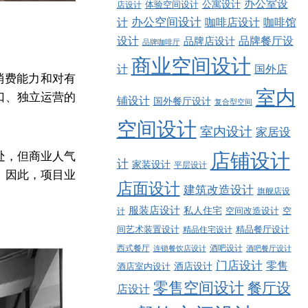
办公室设
公寓设计
店设计
体验空间设计
计
办公空间设计
咖啡店设计
咖啡馆
品牌餐厅设
设计
品牌店设计
品牌咖啡厅
商业空间设计
计
国外店
消费能力和对有
室内
口、独立运营的
铺设计
国外餐厅设计
复合型空间
空间设计
室内设计
家居设
店铺设计
处，但商业人气
计
家装设计
平层设计
。因此，项目业
店面设计
建筑改造设计
旗舰店设
服装店设计
私人住宅
空间改造设计
空
计
精品餐厅设计
间艺术装置设计
精品住宅设计
西式餐厅
酒吧设计
酒吧餐厅设计
连锁餐饮店设计
门店设计
零售
酒店设计
酒店室内设计
零售空间设计
餐厅设
店设计