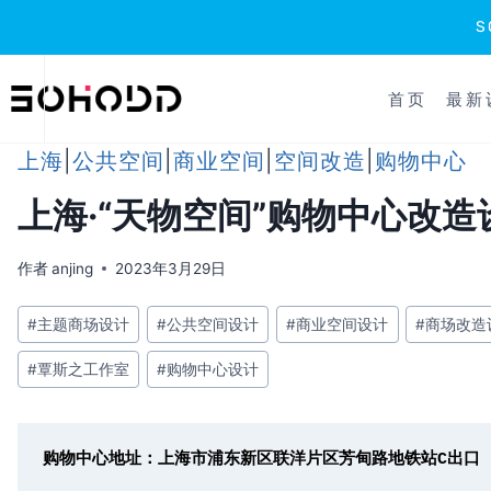
跳
到
首页
最新
内
容
上海
|
公共空间
|
商业空间
|
空间改造
|
购物中心
上海·“天物空间”购物中心改造设
作者
anjing
2023年3月29日
文
#
主题商场设计
#
公共空间设计
#
商业空间设计
#
商场改造
章
#
覃斯之工作室
#
购物中心设计
标
签：
购物中心地址：上海市浦东新区联洋片区芳甸路地铁站C出口