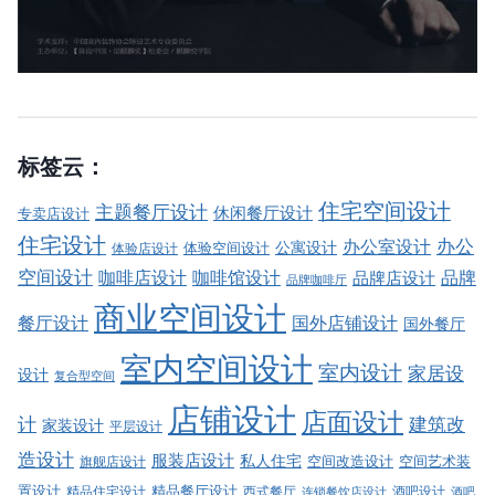
标签云：
住宅空间设计
主题餐厅设计
休闲餐厅设计
专卖店设计
住宅设计
办公室设计
办公
公寓设计
体验店设计
体验空间设计
空间设计
品牌
咖啡店设计
咖啡馆设计
品牌店设计
品牌咖啡厅
商业空间设计
餐厅设计
国外店铺设计
国外餐厅
室内空间设计
室内设计
家居设
设计
复合型空间
店铺设计
店面设计
建筑改
计
家装设计
平层设计
造设计
服装店设计
私人住宅
空间改造设计
空间艺术装
旗舰店设计
精品餐厅设计
置设计
西式餐厅
酒吧设计
精品住宅设计
酒吧
连锁餐饮店设计