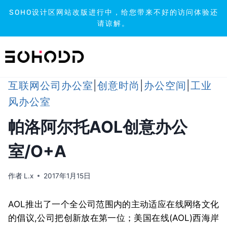
SOHO设计区网站改版进行中，给您带来不好的访问体验还
请谅解。
跳
到
内
容
互联网公司办公室
|
创意时尚
|
办公空间
|
工业
风办公室
帕洛阿尔托AOL创意办公
室/O+A
作者
L.x
2017年1月15日
AOL推出了一个全公司范围内的主动适应在线网络文化
的倡议,公司把创新放在第一位；美国在线(AOL)西海岸