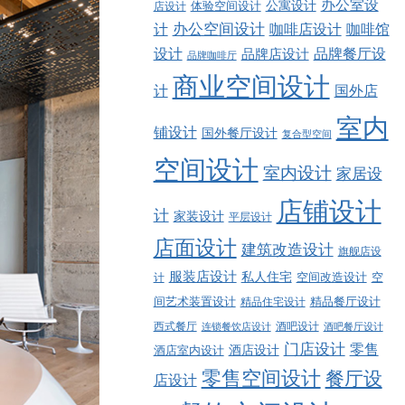
办公室设
公寓设计
店设计
体验空间设计
计
办公空间设计
咖啡店设计
咖啡馆
品牌餐厅设
设计
品牌店设计
品牌咖啡厅
商业空间设计
计
国外店
室内
铺设计
国外餐厅设计
复合型空间
空间设计
室内设计
家居设
店铺设计
计
家装设计
平层设计
店面设计
建筑改造设计
旗舰店设
服装店设计
私人住宅
空间改造设计
空
计
精品餐厅设计
间艺术装置设计
精品住宅设计
西式餐厅
酒吧设计
酒吧餐厅设计
连锁餐饮店设计
门店设计
零售
酒店设计
酒店室内设计
零售空间设计
餐厅设
店设计