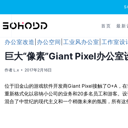
跳
到
首页
最新
内
容
办公室改造
|
办公空间
|
工业风办公室
|
工作室设
巨大“像素”Giant Pixel办公
作者
L.x
2017年2月16日
位于旧金山的游戏软件开发商Giant Pixel接触了O
重新格式化以容纳小公司的业务和20多名员工和游客。设
混合了中世纪的现代主义和一个稍微未来的氛围，所有这