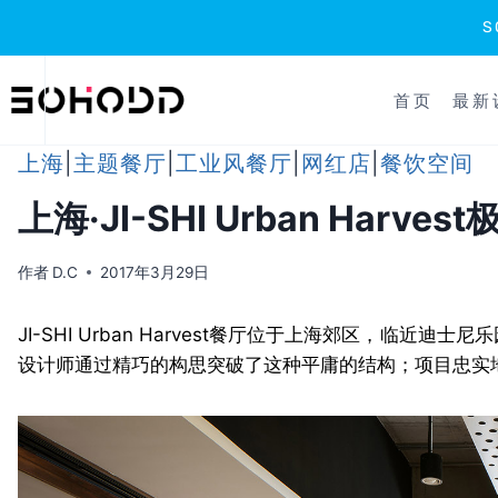
跳
到
首页
最新
内
容
上海
|
主题餐厅
|
工业风餐厅
|
网红店
|
餐饮空间
上海·JI-SHI Urban Harve
作者
D.C
2017年3月29日
JI-SHI Urban Harvest餐厅位于上海郊区，
设计师通过精巧的构思突破了这种平庸的结构；项目忠实