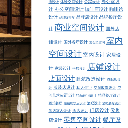
办公室设
公寓设计
店设计
体验空间设计
计
办公空间设计
咖啡店设计
咖啡馆
品牌餐厅设
设计
品牌店设计
品牌咖啡厅
商业空间设计
计
国外店
室内
铺设计
国外餐厅设计
复合型空间
空间设计
室内设计
家居设
店铺设计
计
家装设计
平层设计
店面设计
建筑改造设计
旗舰店设
服装店设计
私人住宅
空间改造设计
空
计
精品餐厅设计
间艺术装置设计
精品住宅设计
西式餐厅
酒吧设计
酒吧餐厅设计
连锁餐饮店设计
门店设计
零售
酒店设计
酒店室内设计
零售空间设计
餐厅设
店设计