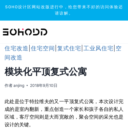
SOHO设计区网站改版进行中，给您带来不好的访问体验还
请谅解。
跳
到
内
容
住宅改造
|
住宅空间
|
复式住宅
|
工业风住宅
|
空
间改造
模块化平顶复式公寓
作者
anjing
2018年9月10日
此处是位于特拉维夫的又一平顶复式公寓，本次设计完
成的是室内翻新，重点创造一个家长和孩子各自的私人
区域，客厅空间则是大而宽敞的，聚会空间的采光也是
设计的关键。