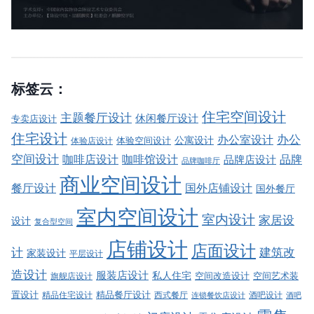
标签云：
住宅空间设计
主题餐厅设计
休闲餐厅设计
专卖店设计
住宅设计
办公室设计
办公
公寓设计
体验店设计
体验空间设计
空间设计
品牌
咖啡店设计
咖啡馆设计
品牌店设计
品牌咖啡厅
商业空间设计
餐厅设计
国外店铺设计
国外餐厅
室内空间设计
室内设计
家居设
设计
复合型空间
店铺设计
店面设计
建筑改
计
家装设计
平层设计
造设计
服装店设计
私人住宅
空间改造设计
空间艺术装
旗舰店设计
精品餐厅设计
置设计
西式餐厅
酒吧设计
精品住宅设计
酒吧
连锁餐饮店设计