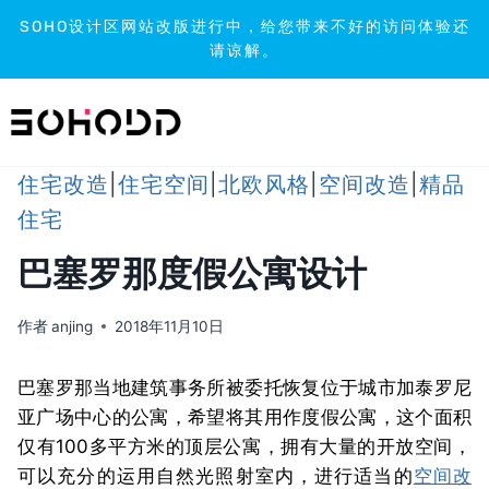
SOHO设计区网站改版进行中，给您带来不好的访问体验还
请谅解。
跳
到
内
容
住宅改造
|
住宅空间
|
北欧风格
|
空间改造
|
精品
住宅
巴塞罗那度假公寓设计
作者
anjing
2018年11月10日
巴塞罗那当地建筑事务所被委托恢复位于城市加泰罗尼
亚广场中心的公寓，希望将其用作度假公寓，这个面积
仅有100多平方米的顶层公寓，拥有大量的开放空间，
可以充分的运用自然光照射室内，进行适当的
空间改