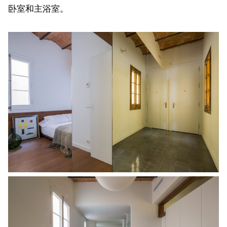
卧室和主浴室。