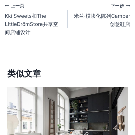
文
上一页
下一步
Kki Sweets和The
米兰·模块化陈列Camper
章
LittleDrömStore共享空
创意鞋店
导
间店铺设计
航
类似文章