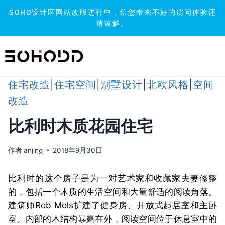
SOHO设计区网站改版进行中，给您带来不好的访问体验还
请谅解。
跳
到
内
容
住宅改造
|
住宅空间
|
别墅设计
|
北欧风格
|
空间
改造
比利时木质花园住宅
作者
anjing
2018年9月30日
比利时的这个房子是为一对艺术家和收藏家夫妻修整
的，包括一个木质的生活空间和大量舒适的阅读角落。
建筑师Rob Mols扩建了健身房、开放式起居室和主卧
室。
内部的木结构暴露在外，阅读空间位于休息室中的