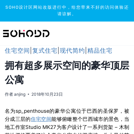
SOHO设计区网站改版进行中，给您带来不好的访问体验还
请谅解。
跳
到
内
容
住宅空间
|
复式住宅
|
现代简约
|
精品住宅
拥有超多展示空间的豪华顶层
公寓
作者
anjing
2018年10月23日
名为sp_penthouse的豪华公寓位于巴西的圣保罗，被
分成三层的
住宅空间
能够俯瞰整个巴西城市的景色，当
地工作室Studio MK27为客户设计了一系列货架 – 木制