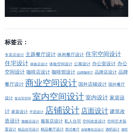
标签云：
住宅空间设计
主题餐厅设计
休闲餐厅设计
专卖店设计
住宅设计
办公室设计
办公
公寓设计
体验店设计
体验空间设计
空间设计
品牌
咖啡店设计
咖啡馆设计
品牌店设计
品牌咖啡厅
商业空间设计
餐厅设计
国外店铺设计
国外餐厅
室内空间设计
室内设计
家居设
设计
复合型空间
店铺设计
店面设计
建筑改
计
家装设计
平层设计
造设计
服装店设计
私人住宅
空间改造设计
空间艺术装
旗舰店设计
精品餐厅设计
置设计
西式餐厅
酒吧设计
精品住宅设计
酒吧
连锁餐饮店设计