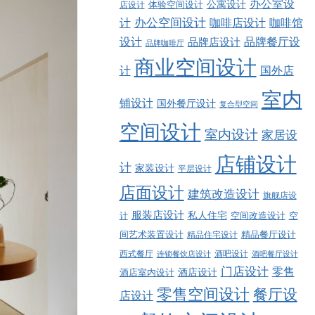
办公室设
公寓设计
店设计
体验空间设计
计
办公空间设计
咖啡店设计
咖啡馆
品牌餐厅设
设计
品牌店设计
品牌咖啡厅
商业空间设计
计
国外店
室内
铺设计
国外餐厅设计
复合型空间
空间设计
室内设计
家居设
店铺设计
计
家装设计
平层设计
店面设计
建筑改造设计
旗舰店设
服装店设计
私人住宅
空间改造设计
空
计
精品餐厅设计
间艺术装置设计
精品住宅设计
西式餐厅
酒吧设计
酒吧餐厅设计
连锁餐饮店设计
门店设计
零售
酒店设计
酒店室内设计
零售空间设计
餐厅设
店设计