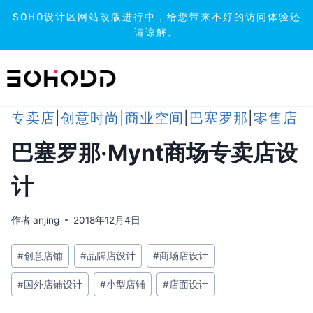
SOHO设计区网站改版进行中，给您带来不好的访问体验还
请谅解。
跳
到
内
容
专卖店
|
创意时尚
|
商业空间
|
巴塞罗那
|
零售店
巴塞罗那·Mynt商场专卖店设
计
作者
anjing
2018年12月4日
文
#
创意店铺
#
品牌店设计
#
商场店设计
章
#
国外店铺设计
#
小型店铺
#
店面设计
标
签：