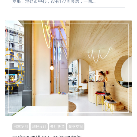
罗那，地处市中心，设有177间客房，一间…
巴塞罗那
酒吧设计
餐厅改造
餐饮空间