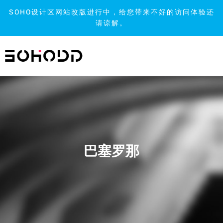
SOHO设计区网站改版进行中，给您带来不好的访问体验还
请谅解。
跳
到
内
容
巴塞罗那