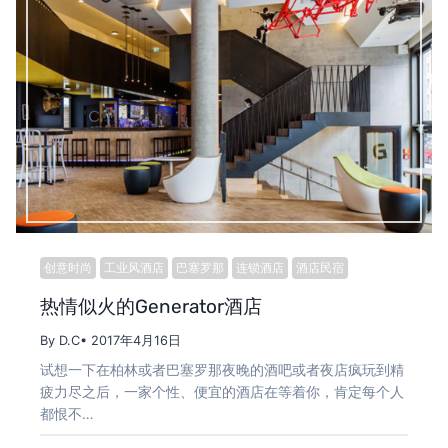
创意时尚
工业风酒店
巴塞罗那
连锁酒店
酒店民宿
热情似火的Generator酒店
By D.C
• 2017年4月16日
试想一下在柏林或者巴塞罗那夜晚的酒吧或者夜店疯玩到精
疲力尽之后，一家个性、便宜的酒店在等着你，肯定每个人
都恨不…