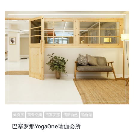
健身房
商业空间
巴塞罗那
清新自然
瑜伽馆
巴塞罗那YogaOne瑜伽会所