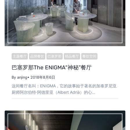
主题餐厅
品牌餐饮
巴塞罗那
精品餐厅
餐饮空间
巴塞罗那The ENIGMA“神秘”餐厅
By anjing
• 2018年8月6日
这间餐厅名叫：ENIGMA，它的故事始于著名的加泰罗尼亚
厨师阿尔伯特·阿德里亚（Albert Adrià）的心…