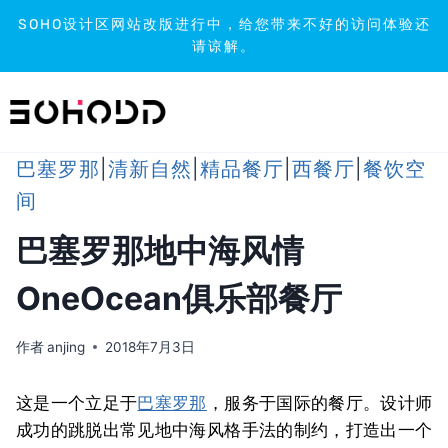
SOHO设计区网站改版进行中，给您带来不好的访问体验还
请谅解。
跳
到
内
容
巴塞罗那
|
清新自然
|
精品餐厅
|
西餐厅
|
餐饮空
间
巴塞罗那地中海风情
OneOcean俱乐部餐厅
作者
anjing
2018年7月3日
这是一个立足于
巴塞罗那
，服务于国际的餐厅。设计师
成功的跳脱出常见地中海风格手法的制约，打造出一个