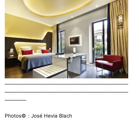
____________________________________________________
____________________________________________________
_________
Photos©️：José Hevia Blach