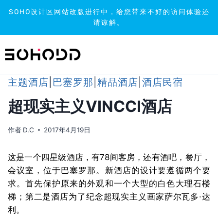
SOHO设计区网站改版进行中，给您带来不好的访问体验还
请谅解。
跳
到
内
容
主题酒店
|
巴塞罗那
|
精品酒店
|
酒店民宿
超现实主义VINCCI酒店
作者
D.C
2017年4月19日
这是一个四星级酒店，有78间客房，还有酒吧，餐厅，
会议室，位于巴塞罗那。
新酒店的设计要遵循两个要
求。
首先保护原来的外观和一个大型的白色大理石楼
梯；第二是酒店为了纪念超现实主义画家萨尔瓦多·达
利。