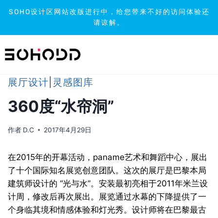
SOHO设计区网站改版进行中，给您带来不好的访问体验还
请谅解。
跳
到
内
容
展厅设计
|
灵感图库
360度“水帘洞”
作者
D.C
2017年4月29日
在2015年的开幕活动，paname艺术和舞蹈中心，展出
了十个国际知名展览创意团队。这次的展厅是巴黎本局
建筑师设计的 “光与水”。安装最初亮相于2011年米兰设
计周，修改后再次展出。展览通过水幕的下降提供了一
个身临其境和情感体验和灯光秀。设计师将在巴黎最古