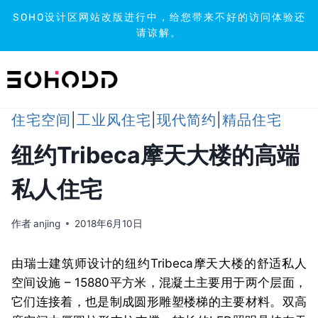
SOHO设计区网站改版进行中，给您带来不好的访问体验还
请谅解。
跳
到
内
容
住宅空间
|
工业风住宅
|
现代简约
|
精品住宅
纽约Tribeca摩天大楼的高端
私人住宅
作者
anjing
2018年6月10日
由瑞士建筑师设计的纽约Tribeca摩天大楼的舒适私人
空间设施 – 15880平方米，混凝土主要用于两个层面，
它们连接着，也是制成圆形雕塑楼梯的主要材料。双高