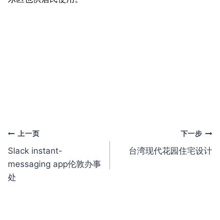
文
上一页
下一步
Slack instant-
台湾现代花园住宅设计
章
messaging app伦敦办事
导
处
航