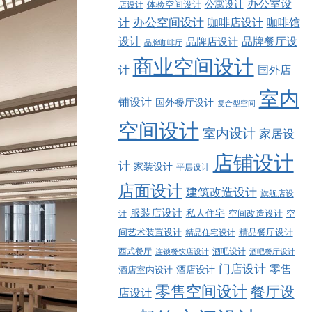
办公室设
公寓设计
店设计
体验空间设计
计
办公空间设计
咖啡店设计
咖啡馆
品牌餐厅设
设计
品牌店设计
品牌咖啡厅
商业空间设计
计
国外店
室内
铺设计
国外餐厅设计
复合型空间
空间设计
室内设计
家居设
店铺设计
计
家装设计
平层设计
店面设计
建筑改造设计
旗舰店设
服装店设计
私人住宅
空间改造设计
空
计
精品餐厅设计
间艺术装置设计
精品住宅设计
西式餐厅
酒吧设计
酒吧餐厅设计
连锁餐饮店设计
门店设计
零售
酒店设计
酒店室内设计
零售空间设计
餐厅设
店设计