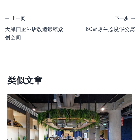
文
上一页
下一步
天津国企酒店改造最酷众
60㎡原生态度假公寓
章
创空间
导
航
类似文章