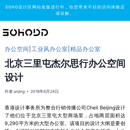
SOHO设计区网站改版进行中，给您带来不好的访问体验还
请谅解。
跳
到
内
容
办公空间
|
工业风办公室
|
精品办公室
北京三里屯杰尔思行办公空间
设计
作者
anjing
2018年6月24日
香港设计事务所为整合行销传播公司Cheil Beijing设计
了他们位于北京三里屯大型商场里，占地两层面积达
9,290平方米的大型办公室。该项目的设计大纲是要创