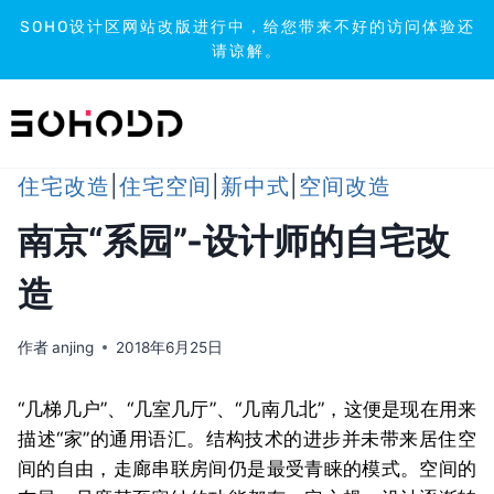
SOHO设计区网站改版进行中，给您带来不好的访问体验还
请谅解。
跳
到
内
容
住宅改造
|
住宅空间
|
新中式
|
空间改造
南京“系园”-设计师的自宅改
造
作者
anjing
2018年6月25日
“几梯几户”、“几室几厅”、“几南几北”，这便是现在用来
描述“家”的通用语汇。结构技术的进步并未带来居住空
间的自由，走廊串联房间仍是最受青睐的模式。空间的