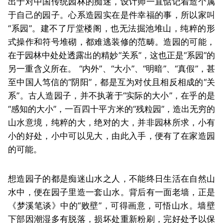
出于对中国传统园林的痴迷，设计师一直惦记着造个属
于自己的园子。心系造园实在是件幸福的事，所以家叫
“系园”。建不了厅堂楼阁，也无法掘池堆山，纯粹的形
式操作和符号堆砌，都难逃装修的范畴。造园的可能，
在于园林中处处透露出的精妙“关系”，这也正是“系园”的
另一重含义所在。 “内外”、“大小”、“明暗”、“真假”，甚
至中国人笃信的“阴阳”，都是互为对仗且相反相成的“关
系”。古人造园子，并不执著于“实际的大小”，在乎的是
“感知的大小”，一百四十平方米的“残粒园”，造出无穷的
山水意境，纯粹的大，绝对的大，并非园林所求，小有
小的好处，小中可以见大，由此入手，便有了在家造园
的可能。
想造园子的都是痴迷山水之人，不能终日生活在自然山
水中，便在园子里造一套山水。背后有一面老墙，正是
《梦溪笔谈》中的“败壁”，可得画意，可悟山水。墙壁
下部因潮湿多有脱落，损坏处重新粉刷，完好处予以保