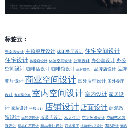
标签云：
住宅空间设计
主题餐厅设计
休闲餐厅设计
专卖店设计
住宅设计
办公室设计
办公
公寓设计
体验店设计
体验空间设计
空间设计
品牌
咖啡店设计
咖啡馆设计
品牌店设计
品牌咖啡厅
商业空间设计
餐厅设计
国外店铺设计
国外餐厅
室内空间设计
室内设计
家居设
设计
复合型空间
店铺设计
店面设计
建筑改
计
家装设计
平层设计
造设计
服装店设计
私人住宅
空间改造设计
空间艺术装
旗舰店设计
精品餐厅设计
置设计
西式餐厅
酒吧设计
精品住宅设计
酒吧
连锁餐饮店设计