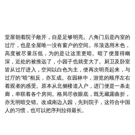
堂屋朝着院子敞开，自是足够明亮。八角门后是内室的
过厅，也是全屋唯一没有窗户的空间。吊顶选用木色，
高度被尽量压低，为的是让这里更暗。暗了便显得幽
深，近处的被推远了，小园子也就变大了。厨卫及卧室
皆从过厅进入，空间以白色为主，便再次明亮起来，与
过厅的“暗”相反，亦互成。在园林中，游览的顺序左右
着观者的感受。原本从北侧楼道入户，进门便是一条走
廊，串联着各个房间。格局尽收眼底，既无藏露曲折，
亦无明暗交错。改成南边入园，先到院子，这符合中国
人的习惯，也可以把序列拉得最长。