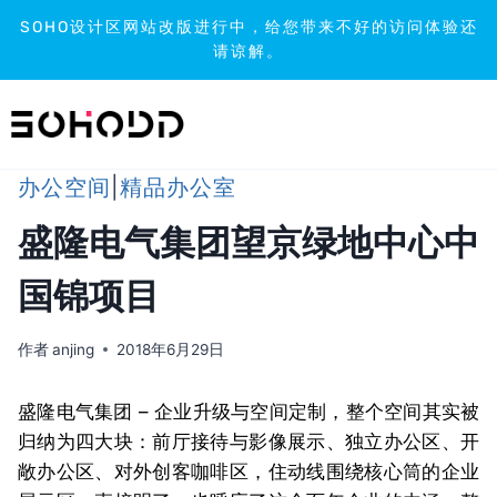
SOHO设计区网站改版进行中，给您带来不好的访问体验还
请谅解。
跳
到
内
容
办公空间
|
精品办公室
盛隆电气集团望京绿地中心中
国锦项目
作者
anjing
2018年6月29日
盛隆电气集团 – 企业升级与空间定制，整个空间其实被
归纳为四大块：前厅接待与影像展示、独立办公区、开
敞办公区、对外创客咖啡区，住动线围绕核心筒的企业