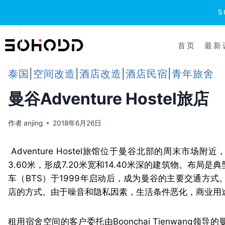
跳
到
首页
最新
内
容
泰国
|
空间改造
|
酒店改造
|
酒店民宿
|
青年旅舍
曼谷Adventure Hostel旅店
作者
anjing
2018年6月26日
Adventure Hostel旅馆位于曼谷北部的周末市场
3.60米，形成7.20米宽和14.40米深的建筑物。
车（BTS）于1999年启动后，成为曼谷的主要交通方
店的方式。由于噪音和隐私因素，生活条件恶化，商业用
租用宿舍空间的客户委托由Boonchai Tienwang领导的曼