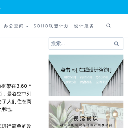
。
办公空间
SOHO联盟计划
设计服务
搜
索：
架在3.60 *
然而，曼谷空中列
变了人们住在商
业用地。
O）来进行简单的改