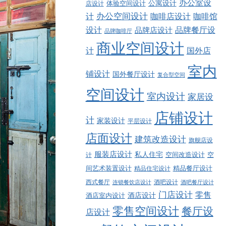
办公室设
公寓设计
店设计
体验空间设计
计
办公空间设计
咖啡店设计
咖啡馆
品牌餐厅设
设计
品牌店设计
品牌咖啡厅
商业空间设计
计
国外店
室内
铺设计
国外餐厅设计
复合型空间
空间设计
室内设计
家居设
店铺设计
计
家装设计
平层设计
店面设计
建筑改造设计
旗舰店设
服装店设计
私人住宅
空间改造设计
空
计
精品餐厅设计
间艺术装置设计
精品住宅设计
西式餐厅
酒吧设计
酒吧餐厅设计
连锁餐饮店设计
门店设计
零售
酒店设计
酒店室内设计
零售空间设计
餐厅设
店设计