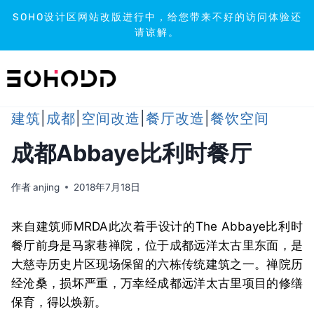
SOHO设计区网站改版进行中，给您带来不好的访问体验还
请谅解。
跳
到
内
容
建筑
|
成都
|
空间改造
|
餐厅改造
|
餐饮空间
成都Abbaye比利时餐厅
作者
anjing
2018年7月18日
来自建筑师MRDA此次着手设计的The Abbaye比利时
餐厅前身是马家巷禅院，位于成都远洋太古里东面，是
大慈寺历史片区现场保留的六栋传统建筑之一。禅院历
经沧桑，损坏严重，万幸经成都远洋太古里项目的修缮
保育，得以焕新。