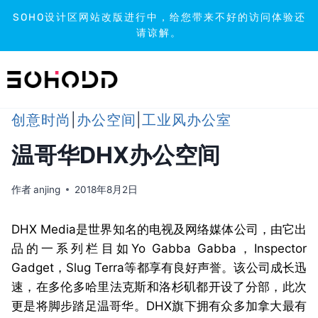
SOHO设计区网站改版进行中，给您带来不好的访问体验还
请谅解。
跳
到
内
容
创意时尚
|
办公空间
|
工业风办公室
温哥华DHX办公空间
作者
anjing
2018年8月2日
DHX Media是世界知名的电视及网络媒体公司，由它出
品的一系列栏目如Yo Gabba Gabba，Inspector
Gadget，Slug Terra等都享有良好声誉。该公司成长迅
速，在多伦多哈里法克斯和洛杉矶都开设了分部，此次
更是将脚步踏足温哥华。DHX旗下拥有众多加拿大最有