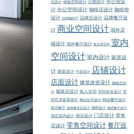
办公室设
公寓设计
店设计
体验空间设计
计
办公空间设计
咖啡店设计
咖啡馆
品牌餐厅设
设计
品牌店设计
品牌咖啡厅
商业空间设计
计
国外店
室内
铺设计
国外餐厅设计
复合型空间
空间设计
室内设计
家居设
店铺设计
计
家装设计
平层设计
店面设计
建筑改造设计
旗舰店设
服装店设计
私人住宅
空间改造设计
空
计
精品餐厅设计
间艺术装置设计
精品住宅设计
西式餐厅
酒吧设计
酒吧餐厅设计
连锁餐饮店设计
门店设计
零售
酒店设计
酒店室内设计
零售空间设计
餐厅设
店设计