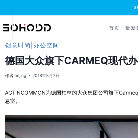
跳
到
首页
最新
内
容
创意时尚
|
办公空间
德国大众旗下CARMEQ现代
作者
anjing
2018年8月7日
ACTINCOMMON为德国柏林的大众集团公司旗下Carm
息室。