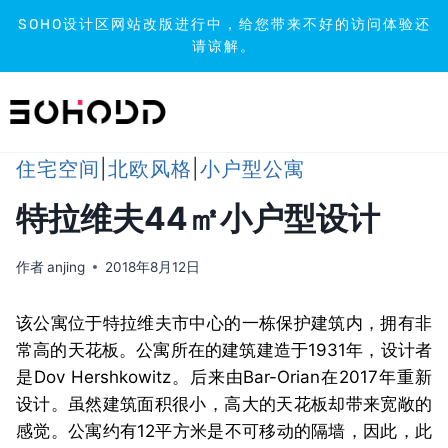
SOHO设计区网站改版进行中，给您带来不好的访问体验还
请谅解。
跳
到
内
容
住宅空间
|
北欧风格
|
小户型公寓
特拉维夫44㎡小户型设计
作者
anjing
2018年8月12日
该公寓位于特拉维夫市中心的一栋保护建筑内，拥有非
常高的天花板。公寓所在的建筑建造于1931年，设计者
是Dov Hershkowitz。后来由Bar-Orian在2017年重新
设计。虽然建筑面积很小，高大的天花板却带来宽敞的
感觉。公寓约有12平方米是不可移动的隔墙，因此，此