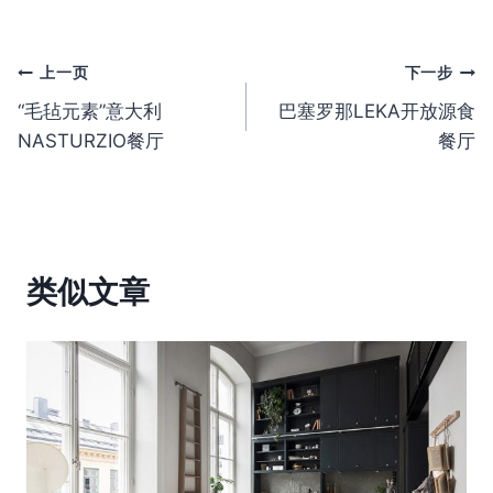
文
上一页
下一步
“毛毡元素”意大利
巴塞罗那LEKA开放源食
章
NASTURZIO餐厅
餐厅
导
航
类似文章