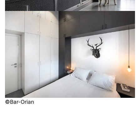
©️
Bar-Orian