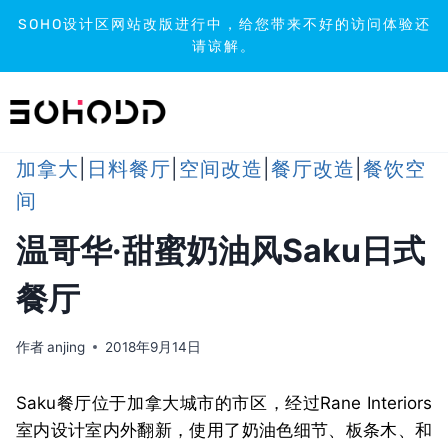
SOHO设计区网站改版进行中，给您带来不好的访问体验还
请谅解。
跳
到
内
容
加拿大
|
日料餐厅
|
空间改造
|
餐厅改造
|
餐饮空
间
温哥华·甜蜜奶油风Saku日式
餐厅
作者
anjing
2018年9月14日
Saku餐厅位于加拿大城市的市区，经过Rane Interiors
室内设计室内外翻新，使用了奶油色细节、板条木、和