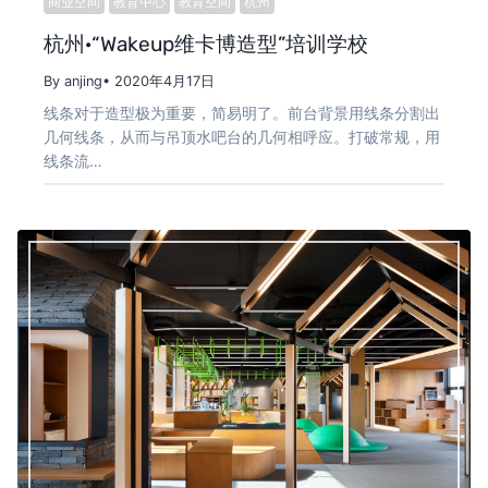
商业空间
教育中心
教育空间
杭州
杭州·“Wakeup维卡博造型”培训学校
By anjing
• 2020年4月17日
线条对于造型极为重要，简易明了。前台背景用线条分割出
几何线条，从而与吊顶水吧台的几何相呼应。打破常规，用
线条流…