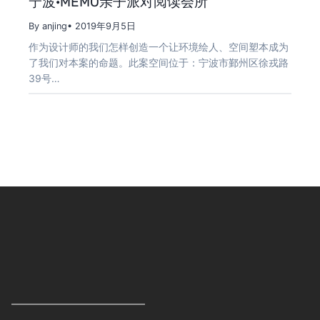
宁波·MEMO亲子派对阅读会所
By anjing
• 2019年9月5日
作为设计师的我们怎样创造一个让环境绘人、空间塑本成为
了我们对本案的命题。此案空间位于：宁波市鄞州区徐戎路
39号…